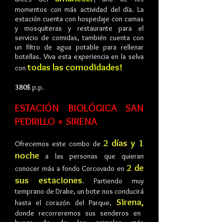
momentos con más actividad del día. La
estación cuenta con hospedaje con camas
y mosquiteras y restaurante para el
servicio de comidas, también cuenta con
un filtro de agua potable para rellenar
botellas. Viva esta experiencia en la selva
todas las comodidades!
con
380
$ p.p.
ESTACIÓN BIOLÓGICA SAN
PEDRILLO + SIRENA
2 días y 1
Ofrecemos este combo de
noche
a las personas que quieran
2 de
conocer más a fondo Corcovado en
sus estaciones
.
Partiendo muy
temprano de Drake, un bote nos conducirá
Sirena,
hasta el corazón del Parque,
donde recorreremos sus senderos en