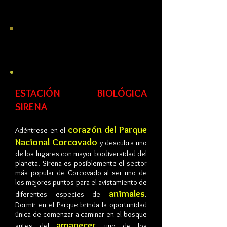
Tour privado 145$ p.p En grupo: 100$
p.p
OVERNIGHT (2D/1N) EN
CORCOVADO
ESTACIÓN BIOLÓGICA
SIRENA
corazón del Parque
Adéntrese en el
Nacional Corcovado
y descubra uno
de los lugares con mayor biodiversidad del
planeta. Sirena es posiblemente el sector
más popular de Corcovado al ser uno de
los mejores puntos para el avistamiento de
animales
diferentes especies de
.
Dormir en el Parque brinda la oportunidad
única de comenzar a caminar en el bosque
amanecer
antes del
, uno de los