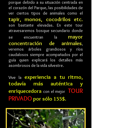
porque debido a su situación centrada en
el corazón del Parque, las posibilidades de
ver ciertos tipos de animales como el
tapir, monos, cocodrilos etc.
son bastante elevadas. En este tour
atravesaremos bosque secundario donde
mayor
se encuentran la
concentración de animales
,
veremos árboles grandiosos y ríos
caudalosos siempre acompañados por el
guía quien explicará los detalles más
asombrosos de la vida silvestre.
experiencia a tu ritmo,
Vive la
todavía más auténtica y
TOUR
enriquecedora
con el mejor
PRIVADO
por sólo 155
$.