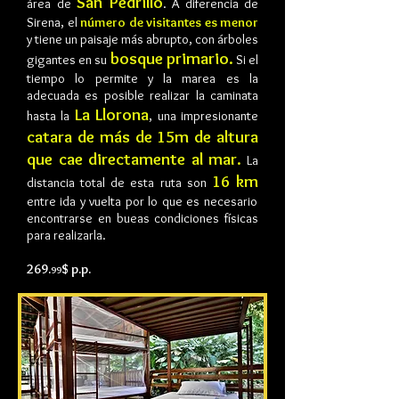
San Pedrillo
área de
. A diferencia de
Sirena, el
número de visitantes es menor
y tiene un paisaje más abrupto, con árboles
bosque primario.
gigantes en su
Si el
tiempo lo permite y la marea es la
adecuada es posible realizar la caminata
La Llorona
hasta la
, una impresionante
catara de más de 15m de altura
que cae directamente al mar.
La
16 km
distancia total de esta ruta son
entre ida y vuelta por lo que es necesario
encontrarse en bueas condiciones físicas
para realizarla.
269.
$ p.p.
99