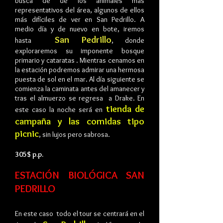
busca de de los animales más
representativos del área, algunos de ellos
más difíciles de ver en San Pedrillo. A
medio día y de nuevo en bote, iremos
San Pedrillo
hasta
, donde
exploraremos su imponente bosque
primario y cataratas . Mientras cenamos en
la estación podremos admirar una hermosa
puesta de sol en el mar. Al día siguiente se
comienza la caminata antes del amanecer y
tras el almuerzo se regresa a Drake. En
tienda de
este caso la noche será en
campaña y las comidas tipo
picnic
, sin lujos pero sabrosa.
305$ p.p.
ESTACIÓN BIOLÓGICA SAN
PEDRILLO
En este caso todo el tour se centrará en el