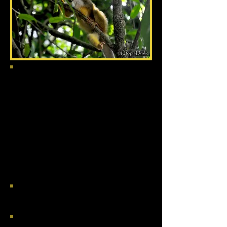
Dificultad
: Baja.
Material:
Agua, snacks, botas de goma,
repelente de mosquitos biodegradable,
protector solar, mochila pequeña, cámara de
fotos, (poncho y bolsas plásticas en época
lluviosa).
Qué incluye:
Guía naturalista certificado y
equipado, transporte i/v, entrada.
Nº máximo personas
: 10.
Tour privado: 155$ p.p. Tour grupo: 110$ p.p
TOUR ESTACIÓN BIOLÓGICA SAN