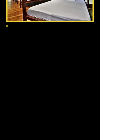
Dificultad
: Baja-Media.
Material:
Agua, snacks, botas de goma,
repelente de mosquitos biodegradable,
protector solar, mochila pequeña, cámara de
fotos, traje de baño, toalla (poncho y bolsas
plásticas en época lluviosa).
Qué incluye:
Guía naturalista certificado y
equipado, transporte i/v, 4 tiempos de comidas
(en restaurante en Sirena y tipo picnic en San
Pedrillo), hospedaje en Sirena (ropa de cama,
mosquitera y toalla) o material de camping
(tienda, colchón, sábanas, almohada) en San
Pedrillo, entrada y permisos. AGUA NO
INCLUIDA.
Nº máximo personas
: San Pedrillo 4 personas
(consultad para grupos mayores). Sirena tiene
capacidad para grupos grandes.