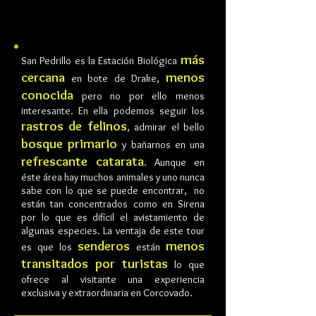
PEDRILLO
más
San Pedrillo es la Estación Biológica
cercana
menos
en bote de Drake,
conocida
pero no por ello menos
interesante. En ella podemos seguir los
rastros de felinos
, admirar el bello
bosque primario
y bañarnos en una
refrescante catarata
. Aunque en
éste área hay muchos animales y uno nunca
sabe con lo que se puede encontrar, no
están tan concentrados como en Sirena
por lo que es difícil el avistamiento de
algunas especies. La ventaja de este tour
senderos
menos
es que los
están
transitados por turistas
lo que
ofrece al visitante una experiencia
exclusiva y extraordinaria en Corcovado.