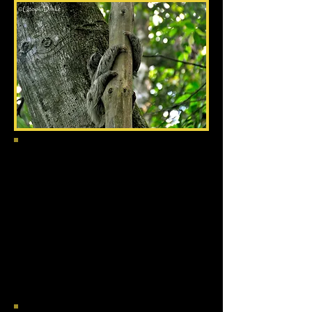
Dificultad
: Baja-Media.
Material:
Agua, snacks, botas de goma,
repelente de mosquitos biodegradable,
protector solar, mochila pequeña, cámara de
fotos, traje de baño, (poncho y bolsas plásticas
en época lluviosa).
Qué incluye:
Guía naturalista certificado y
equipado, transporte i/v, entrada.
Nº máximo personas
: 10.